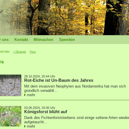
r uns
Kontakt
Mitmachen
Spenden
ind hier:
> Ökologie
Flora
ra
28.10.2024, 20:44 Uhr
Rot-Eiche ist Un-Baum des Jahres
Mit dem invasiven Neophyten aus Nordamerika hat man sich
gründlich verwählt...
mehr
03.06.2024, 19:36 Uhr
Königsforst blüht auf
Dank des Fichtenforststerbens sind einige seltene Arten wiede
aufgetaucht...
mehr