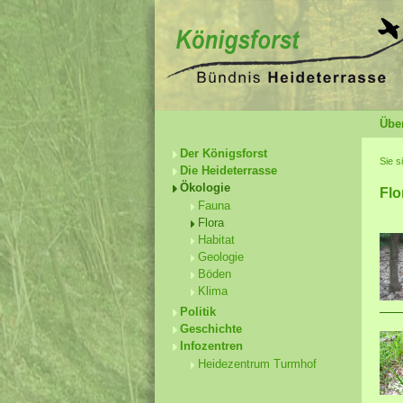
Übe
Der Königsforst
Sie s
Die Heideterrasse
Ökologie
Flo
Fauna
Flora
Habitat
Geologie
Böden
Klima
Politik
Geschichte
Infozentren
Heidezentrum Turmhof