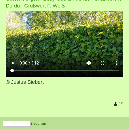
Durdu | Grußwort F. Weiß
© Justus Siebert
JS